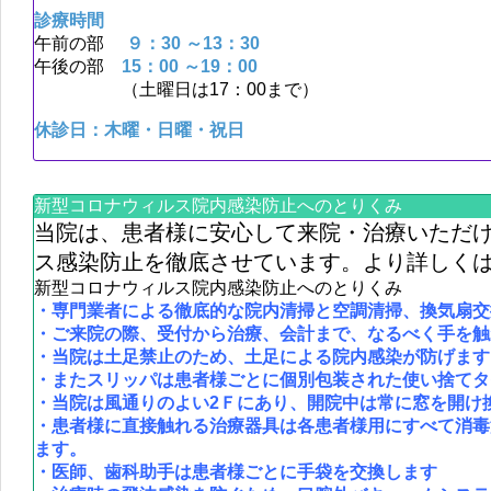
診療時間
午前の部
９：30 ～13：30
午後の部
15：00 ～19：00
（土曜日は17：00まで）
休診日：木曜・日曜・祝日
新型コロナウィルス院内感染防止へのとりくみ
当院は、患者様に安心して来院・治療いただ
ス感染防止を徹底させています。より詳しく
新型コロナウィルス院内感染防止へのとりくみ
・専門業者による徹底的な院内清掃と空調清掃、換気扇交
・ご来院の際、受付から治療、会計まで、なるべく手を触
・当院は土足禁止のため、土足による院内感染が防げます
・またスリッパは患者様ごとに個別包装された使い捨てタ
・当院は風通りのよい2Ｆにあり、開院中は常に窓を開け
・患者様に直接触れる治療器具は各患者様用にすべて消毒
ます。
・医師、歯科助手は患者様ごとに手袋を交換します