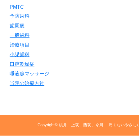
PMTC
予防歯科
歯周病
一般歯科
治療項目
小児歯科
口腔乾燥症
唾液腺マッサージ
当院の治療方針
Copyright©
桃井、上荻、西荻、今川 痛くないやさし