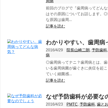
周病
前回のブログで『歯周病ってどんな
はその原因についてお話します。◎
な原因は歯周...
記事を読む
わかりやすい、歯周病
2016/4/29
院長山崎二朗
,
予防歯科
病
◎歯周病ってナニ？歯周病とは、歯
いる歯周病菌が歯ぐきに炎症を起こ
ていく細菌感...
記事を読む
なぜ予防歯科が必要な
2016/4/23
PMTC
,
予防歯科
,
歯と