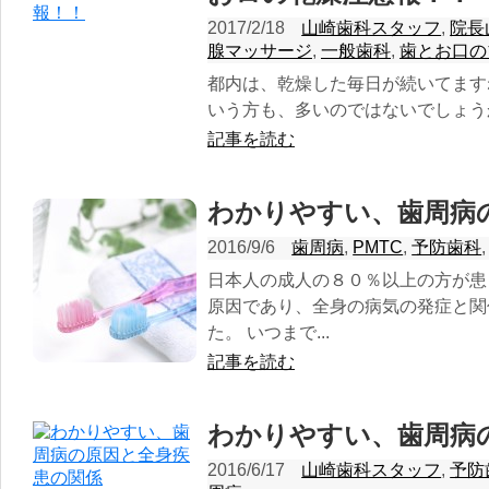
2017/2/18
山崎歯科スタッフ
,
院長
腺マッサージ
,
一般歯科
,
歯とお口の
都内は、乾燥した毎日が続いてます
いう方も、多いのではないでしょうか
記事を読む
わかりやすい、歯周病
2016/9/6
歯周病
,
PMTC
,
予防歯科
日本人の成人の８０％以上の方が患
原因であり、全身の病気の発症と関
た。 いつまで...
記事を読む
わかりやすい、歯周病
2016/6/17
山崎歯科スタッフ
,
予防